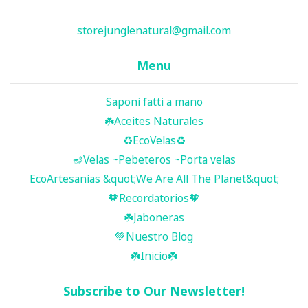
storejunglenatural@gmail.com
Menu
Saponi fatti a mano
☘️ Aceites Naturales
♻️EcoVelas♻️
🪔Velas ~Pebeteros ~Porta velas
EcoArtesanías &quot;We Are All The Planet&quot;
🧡Recordatorios🧡
☘️Jaboneras
💚Nuestro Blog
☘️ Inicio ☘️
Subscribe to Our Newsletter!