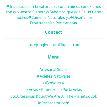
☘️ Inspirados en la naturaleza construimos conexiones
con ☘️ Nuestro Planeta☘️ Sabemos que☘️La Salud tiene
muchos☘️Caminos Naturales y...☘️Diseñamos
EcoArtesanías Reciclando☘️
Contact
storejunglenatural@gmail.com
Menu
Artesanal Soaps
☘️ Aceites Naturales
♻️EcoVelas♻️
🪔Velas ~Pebeteros ~Porta velas
EcoArtesanías &quot;We Are All The Planet&quot;
🧡Recordatorios🧡