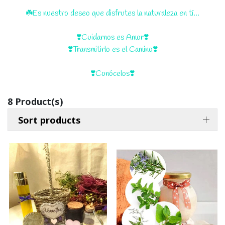
☘️Es nuestro deseo que disfrutes la naturaleza en tí ...
❣️Cuidarnos es Amor❣️
❣️Transmitirlo es el Camino❣️
❣️Conócelos❣️
8 Product(s)
Sort products