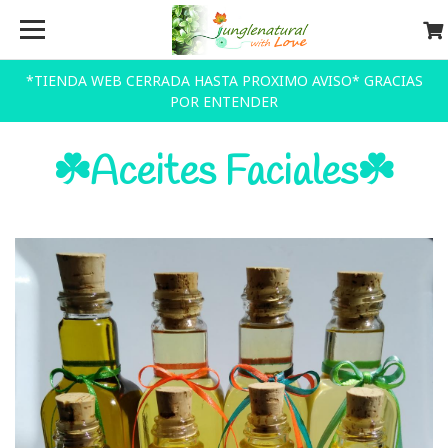
*TIENDA WEB CERRADA HASTA PROXIMO AVISO* GRACIAS
POR ENTENDER
☘️ Aceites Faciales☘️