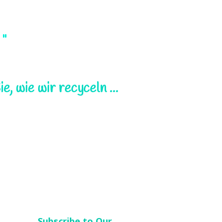
 "
, wie wir recyceln ...
Subscribe to Our