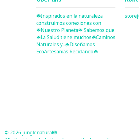
☘️ Inspirados en la naturaleza
store
construimos conexiones con
☘️ Nuestro Planeta☘️ Sabemos que
☘️La Salud tiene muchos☘️Caminos
Naturales y...☘️Diseñamos
EcoArtesanías Reciclando☘️
© 2026 junglenatural®.