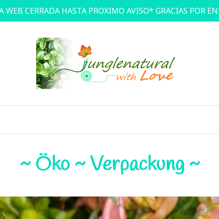
A WEB CERRADA HASTA PROXIMO AVISO* GRACIAS POR E
~ Öko ~ Verpackung ~