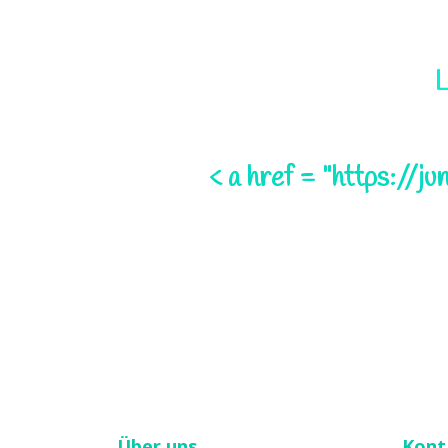
L
< a href = "https://j
Über uns
Kont