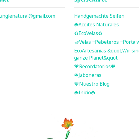
junglenatural@gmail.com
Handgemachte Seifen
☘️ Aceites Naturales
♻️EcoVelas♻️
🪔Velas ~Pebeteros ~Porta v
EcoArtesanías &quot;Wir sin
ganze Planet&quot;
🧡Recordatorios🧡
☘️Jaboneras
💚Nuestro Blog
☘️ Inicio ☘️