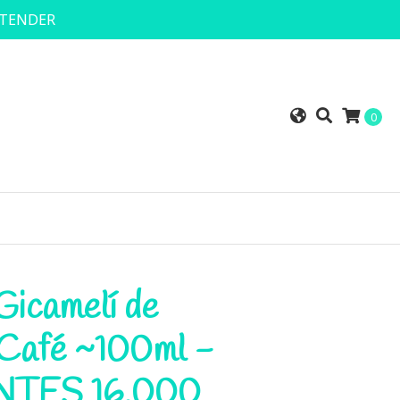
NTENDER
0
 Gicamelí de
 Café ~100ml -
TES 16.000