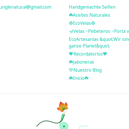
junglenatural@gmail.com
Handgemachte Seifen
☘️ Aceites Naturales
♻️EcoVelas♻️
🪔Velas ~Pebeteros ~Porta v
EcoArtesanías &quot;Wir sin
ganze Planet&quot;
🧡Recordatorios🧡
☘️Jaboneras
💚Nuestro Blog
☘️ Inicio ☘️