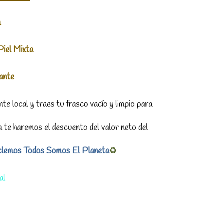
a
Piel Mixta
zante
nte local y traes tu frasco vacío y limpio para
 te haremos el descuento del valor neto del
clemos Todos
Somos El Planeta
♻️
al