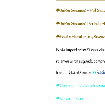
☘️Jabón Gircamelí ~Piel Sec
☘️Jabón Gircamelí Perlado ~
☘️Aceite Hidratante y Suavi
Nota Importante:
Si eres clie
re envasar tu segunda compra
frasco: $1.250 pesos
♻️
Reci
☘️Como es un Jabón Artesan
☘️Volver a Inicio