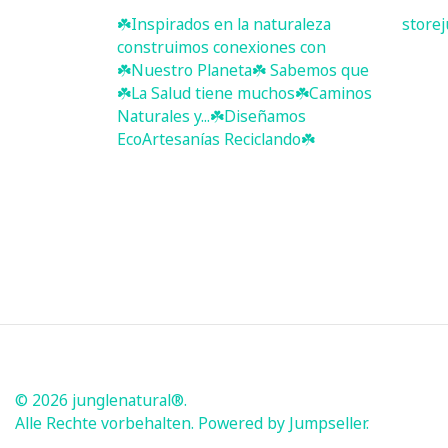
☘️ Inspirados en la naturaleza
store
construimos conexiones con
☘️ Nuestro Planeta☘️ Sabemos que
☘️La Salud tiene muchos☘️Caminos
Naturales y...☘️Diseñamos
EcoArtesanías Reciclando☘️
© 2026 junglenatural®.
Alle Rechte vorbehalten.
Powered by Jumpseller
.