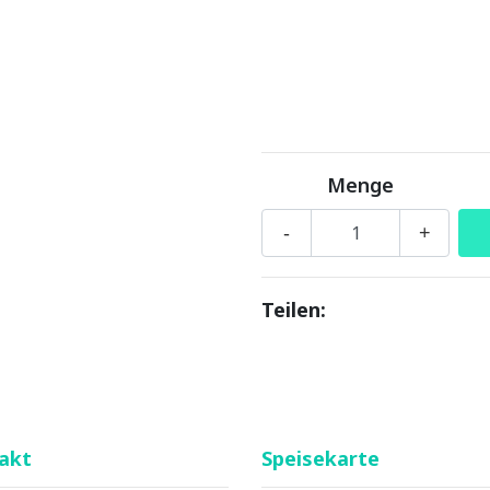
Menge
-
+
Teilen:
akt
Speisekarte