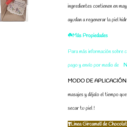
ingredientes contienen en ma
ayudan a regenerar la piel hid
☘️Más Propiedades
Para más información sobre ca
pago y envío por medio de
N
MODO DE APLICACIÓN
masajes y déjalo el tiempo que
secar tu piel !
❣️
Linea Gircamelí de
Chocolat