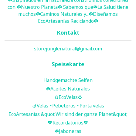
con ☘️ Nuestro Planeta☘️ Sabemos que☘️La Salud tiene
muchos☘️Caminos Naturales y...☘️Diseñamos
EcoArtesanías Reciclando☘️
Kontakt
storejunglenatural@gmail.com
Speisekarte
Handgemachte Seifen
☘️ Aceites Naturales
♻️EcoVelas♻️
🪔Velas ~Pebeteros ~Porta velas
EcoArtesanías &quot;Wir sind der ganze Planet&quot;
🧡Recordatorios🧡
☘️Jaboneras