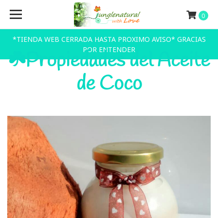
0
*TIENDA WEB CERRADA HASTA PROXIMO AVISO* GRACIAS
POR ENTENDER
☘️Propiedades del Aceite
de Coco