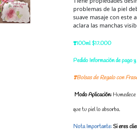
Tiene propiedades desin
problemas de la piel de
suave masaje con este ace
aclara las manchas visibl
❣️100ml $17.000
Pedido Información de pago y 
❣️Bolsas de Regalo
con Fras
Modo Aplicación:
Humedece tu
que tu piel lo absorba.
Nota Importante:
Si eres cli