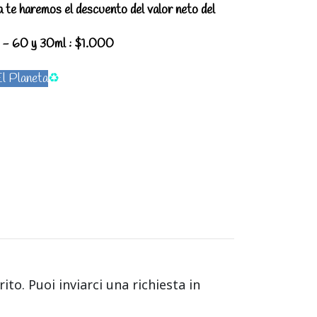
 te haremos el descuento del valor neto del
 - 60 y 30ml : $1.000
l Planeta
♻️
to. Puoi inviarci una richiesta in