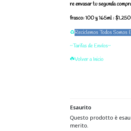
re envasar tu segunda compra
frasco:
100 y 165ml : $1.250
♻️
Reciclemos Todos Somos E
~Tarifas de Envíos~
☘️Volver a Inicio
Esaurito
Questo prodotto è esauri
merito.