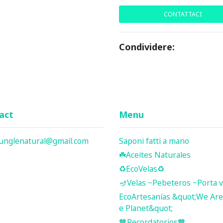
CONTATTACI
Condividere:
act
Menu
junglenatural@gmail.com
Saponi fatti a mano
☘️ Aceites Naturales
♻️EcoVelas♻️
🪔Velas ~Pebeteros ~Porta v
EcoArtesanías &quot;We Are 
e Planet&quot;
🧡Recordatorios🧡