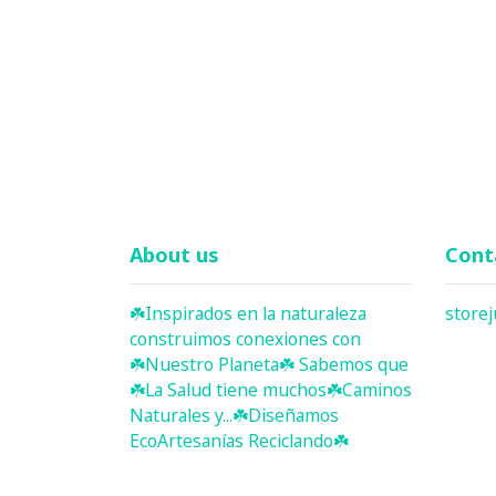
About us
Cont
☘️ Inspirados en la naturaleza
store
construimos conexiones con
☘️ Nuestro Planeta☘️ Sabemos que
☘️La Salud tiene muchos☘️Caminos
Naturales y...☘️Diseñamos
EcoArtesanías Reciclando☘️