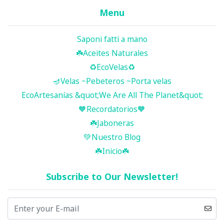
Menu
Saponi fatti a mano
☘️ Aceites Naturales
♻️EcoVelas♻️
🪔Velas ~Pebeteros ~Porta velas
EcoArtesanías &quot;We Are All The Planet&quot;
🧡Recordatorios🧡
☘️Jaboneras
💚Nuestro Blog
☘️ Inicio ☘️
Subscribe to Our Newsletter!