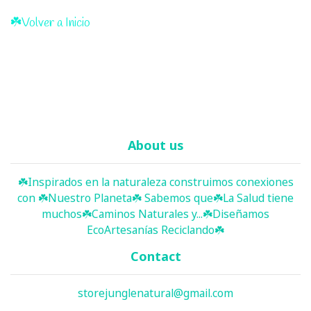
☘️Volver a Inicio
About us
☘️ Inspirados en la naturaleza construimos conexiones
con ☘️ Nuestro Planeta☘️ Sabemos que☘️La Salud tiene
muchos☘️Caminos Naturales y...☘️Diseñamos
EcoArtesanías Reciclando☘️
Contact
storejunglenatural@gmail.com