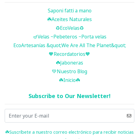
Saponi fatti a mano
☘️ Aceites Naturales
♻️EcoVelas♻️
🪔Velas ~Pebeteros ~Porta velas
EcoArtesanías &quot;We Are All The Planet&quot;
🧡Recordatorios🧡
☘️Jaboneras
💚Nuestro Blog
☘️ Inicio ☘️
Subscribe to Our Newsletter!
☘️ Suscríbete a nuestro correo electrónico para recibir noticias