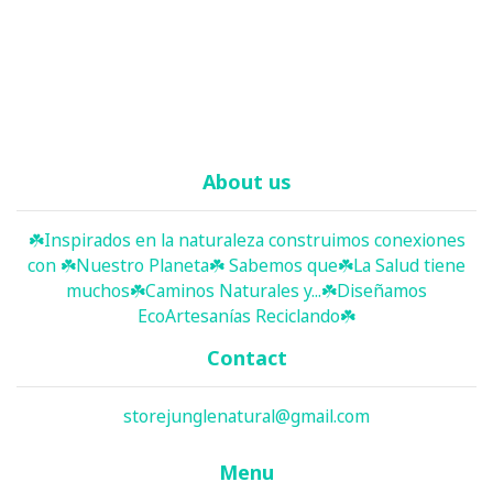
About us
☘️ Inspirados en la naturaleza construimos conexiones
con ☘️ Nuestro Planeta☘️ Sabemos que☘️La Salud tiene
muchos☘️Caminos Naturales y...☘️Diseñamos
EcoArtesanías Reciclando☘️
Contact
storejunglenatural@gmail.com
Menu