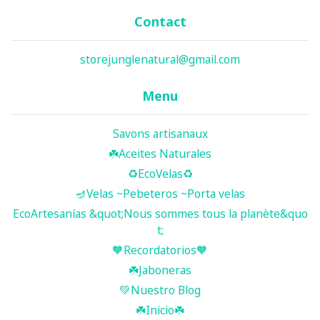
Contact
storejunglenatural@gmail.com
Menu
Savons artisanaux
☘️ Aceites Naturales
♻️EcoVelas♻️
🪔Velas ~Pebeteros ~Porta velas
EcoArtesanías &quot;Nous sommes tous la planète&quo
t;
🧡Recordatorios🧡
☘️Jaboneras
💚Nuestro Blog
☘️ Inicio ☘️