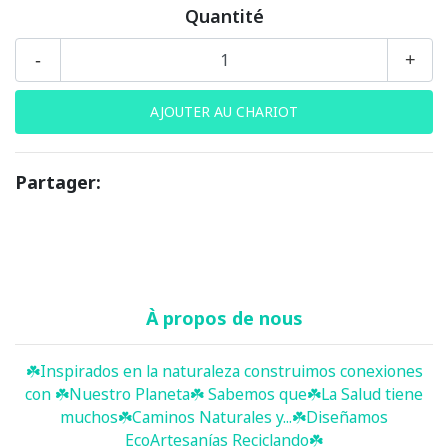
Quantité
-
+
Partager:
À propos de nous
☘️ Inspirados en la naturaleza construimos conexiones
con ☘️ Nuestro Planeta☘️ Sabemos que☘️La Salud tiene
muchos☘️Caminos Naturales y...☘️Diseñamos
EcoArtesanías Reciclando☘️