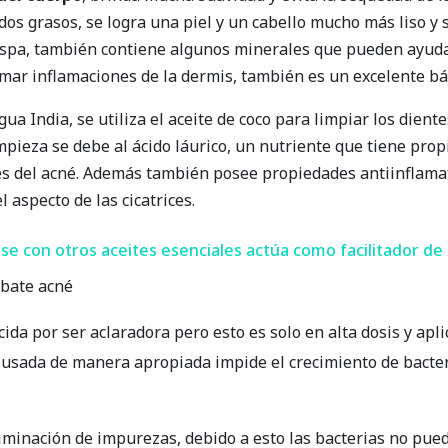
dos grasos, se logra una piel y un cabello mucho más liso y 
caspa, también contiene algunos minerales que pueden ayudar
mar inflamaciones de la dermis, también es un excelente bá
gua India, se utiliza el aceite de coco para limpiar los die
impieza se debe al ácido láurico, un nutriente que tiene pro
es del acné. Además también posee propiedades antiinflama
 aspecto de las cicatrices.
se con otros aceites esenciales actúa como facilitador de 
mbate acné
da por ser aclaradora pero esto es solo en alta dosis y apl
l usada de manera apropiada impide el crecimiento de bacter
liminación de impurezas, debido a esto las bacterias no pued