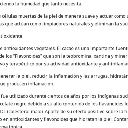
ciendo la humedad que tanto necesita.
s células muertas de la piel de manera suave y actuar como
que actúan como limpiadores naturales y eliminan la sucied
tioxidante
 antioxidantes vegetales. El cacao es una importante fuent
 de los “Flavonoides” que son la teobromina, xantina y miner
o y terapéutico por su actividad antioxidante y antiinflamat
erar la piel, reducir la inflamación y las arrugas, hidratá
 que producen inflamación.
, fue utilizado durante cientos de años por los indígenas s
colate negro debido a su alto contenido de los flavanoides l
LDL (colesterol malo). Aparte de su efecto positivo sobre la 
ico en antioxidantes y flavonoides que hidratan la piel. Cont
rma tópica.