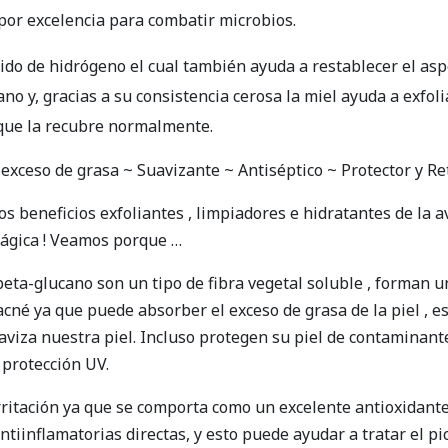
 por excelencia para combatir microbios.
do de hidrógeno el cual también ayuda a restablecer el aspe
o y, gracias a su consistencia cerosa la miel ayuda a exfolia
 que la recubre normalmente.
 exceso de grasa ~ Suavizante ~ Antiséptico ~ Protector y 
beneficios exfoliantes , limpiadores e hidratantes de la a
Mágica ! Veamos porque …
ta-glucano son un tipo de fibra vegetal soluble , forman un
cné ya que puede absorber el exceso de grasa de la piel , es
viza nuestra piel. Incluso protegen su piel de contaminant
 protección UV.
ritación ya que se comporta como un excelente antioxidante 
iinflamatorias directas, y esto puede ayudar a tratar el pico