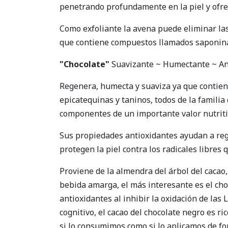
penetrando profundamente en la piel y ofre
Como exfoliante la avena puede eliminar la
que contiene compuestos llamados saponinas 
"Chocolate"
Suavizante ~ Humectante ~ An
Regenera, humecta y suaviza ya que contiene
epicatequinas y taninos, todos de la familia
componentes de un importante valor nutritiv
Sus propiedades antioxidantes ayudan a regen
protegen la piel contra los radicales libres
Proviene de la almendra del árbol del cacao
bebida amarga, el más interesante es el cho
antioxidantes al inhibir la oxidación de las 
cognitivo, el cacao del chocolate negro es r
si lo consumimos como si lo aplicamos de fo