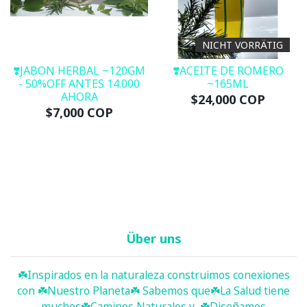
NICHT VORRÄTIG
❣️JABON HERBAL ~120GM
❣️ACEITE DE ROMERO
- 50%OFF ANTES 14.000
~165ML
AHORA
$24,000 COP
$7,000 COP
Über uns
☘️ Inspirados en la naturaleza construimos conexiones
con ☘️ Nuestro Planeta☘️ Sabemos que☘️La Salud tiene
muchos☘️Caminos Naturales y...☘️Diseñamos