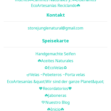
EcoArtesanías Reciclando☘️
Kontakt
storejunglenatural@gmail.com
Speisekarte
Handgemachte Seifen
☘️ Aceites Naturales
♻️EcoVelas♻️
🪔Velas ~Pebeteros ~Porta velas
EcoArtesanías &quot;Wir sind der ganze Planet&quot;
🧡Recordatorios🧡
☘️Jaboneras
💚Nuestro Blog
☘️ Inicio ☘️