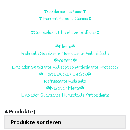
❣️Cuidarnos es Amor❣️
❣️Transmitirlo es el Camino❣️
❣️Conócelos... Elije el que prefieras❣️
☘️Menta☘️
Relajante Suavizante Humectante Antioxidante
☘️Romero☘️
Limpiador Suavizante Antiséptico Antioxidante Protector
☘️Hierba Buena & Cedrón☘️
Refrescante Relajante
☘️Naranja & Menta☘️
Limpiador Suavizante Humectante Antioxidante
4 Produkte)
Produkte sortieren